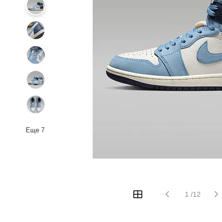
Еще
7
1
/
12