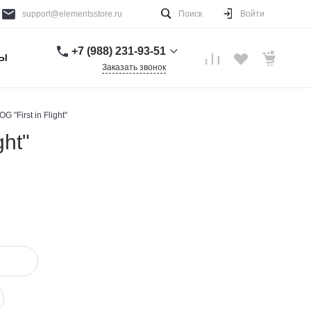
support@elementsstore.ru
Поиск
Войти
+7 (988) 231-93-51
ТЫ
Заказать звонок
+7 (988) 231-93-51
г. Санкт-Петербург
"First in Flight"
Пн-Вс: 9:00-20:00
ght"
support@elementsstore.ru