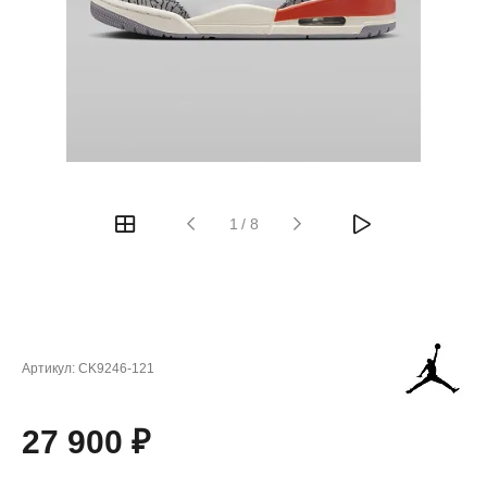
1
/
8
Артикул:
CK9246-121
27 900 ₽