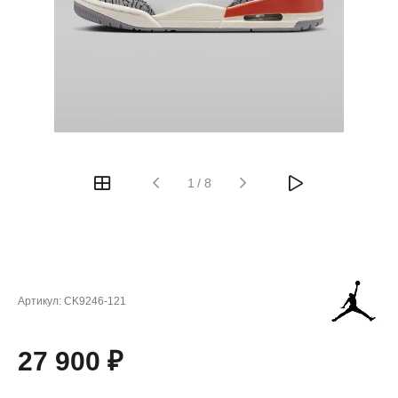
1
/
8
Артикул:
CK9246-121
27 900 ₽