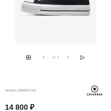
1
/
7
Артикул:
560845F-001
14 800 ₽