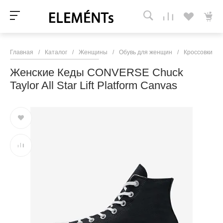
Главная
/
Каталог
/
Женщины
/
Обувь для женщин
/
Кроссовки и 
Женские Кеды CONVERSE Chuck
Taylor All Star Lift Platform Canvas