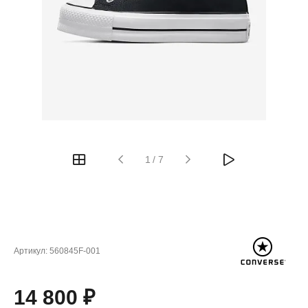
1
/
7
Артикул:
560845F-001
14 800 ₽