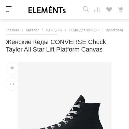
Главная
/
Каталог
/
Женщины
/
Обувь для женщин
/
Кроссовки и 
Женские Кеды CONVERSE Chuck
Taylor All Star Lift Platform Canvas