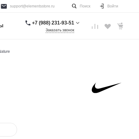
support@elementsstore.ru
Поиск
Войти
+7 (988) 231-93-51
ТЫ
Заказать звонок
+7 (988) 231-93-51
г. Санкт-Петербург
Nature
Пн-Вс: 9:00-20:00
support@elementsstore.ru