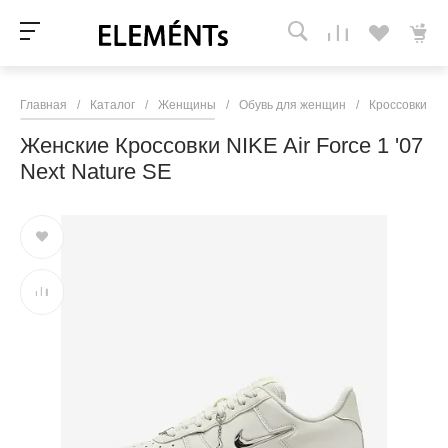
Главная
/
Каталог
/
Женщины
/
Обувь для женщин
/
Кроссовки и 
Женские Кроссовки NIKE Air Force 1 '07
Next Nature SE