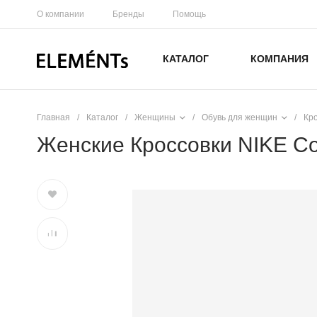
О компании
Бренды
Помощь
КАТАЛОГ
КОМПАНИЯ
Главная
/
Каталог
/
Женщины
/
Обувь для женщин
/
Кр
Женские Кроссовки NIKE Co