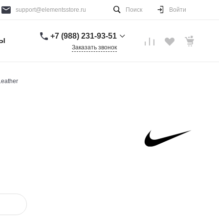
support@elementsstore.ru
Поиск
Войти
+7 (988) 231-93-51
ТЫ
Заказать звонок
+7 (988) 231-93-51
г. Санкт-Петербург
Leather
Пн-Вс: 9:00-20:00
support@elementsstore.ru