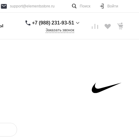
support@elementsstore.ru
Поиск
Войти
+7 (988) 231-93-51
ТЫ
Заказать звонок
+7 (988) 231-93-51
г. Санкт-Петербург
Пн-Вс: 9:00-20:00
support@elementsstore.ru