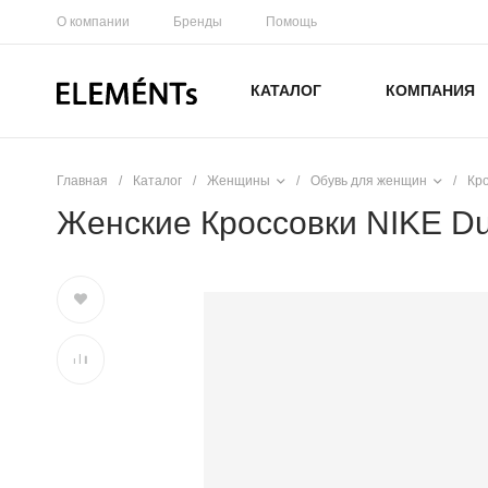
О компании
Бренды
Помощь
КАТАЛОГ
КОМПАНИЯ
Главная
/
Каталог
/
Женщины
/
Обувь для женщин
/
Кр
Женские Кроссовки NIKE D