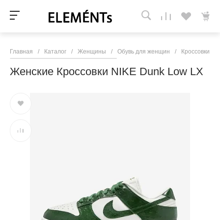
Главная
/
Каталог
/
Женщины
/
Обувь для женщин
/
Кроссовки и 
Женские Кроссовки NIKE Dunk Low LX