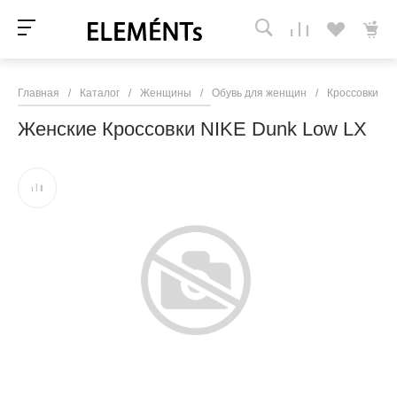
Главная
/
Каталог
/
Женщины
/
Обувь для женщин
/
Кроссовки и 
Женские Кроссовки NIKE Dunk Low LX