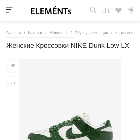
Главная
/
Каталог
/
Женщины
/
Обувь для женщин
/
Кроссовки и 
Женские Кроссовки NIKE Dunk Low LX