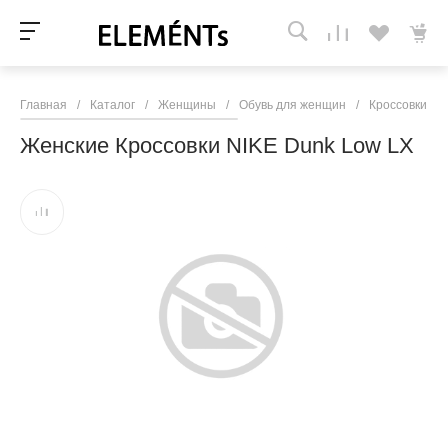
Главная
/
Каталог
/
Женщины
/
Обувь для женщин
/
Кроссовки и 
Женские Кроссовки NIKE Dunk Low LX