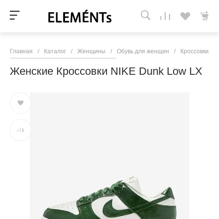
Главная
/
Каталог
/
Женщины
/
Обувь для женщин
/
Кроссовки и 
Женские Кроссовки NIKE Dunk Low LX