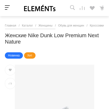
Главная
/
Каталог
/
Женщины
/
Обувь для женщин
/
Кроссовки и 
Женские Nike Dunk Low Premium Next
Nature
Новинка
Хит