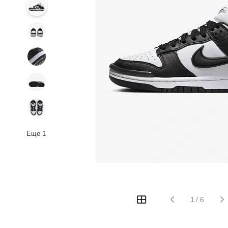
Еще
1
1
/
6