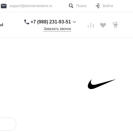
support@elementsstore.ru
Поиск
Войти
+7 (988) 231-93-51
ТЫ
Заказать звонок
+7 (988) 231-93-51
г. Санкт-Петербург
Пн-Вс: 9:00-20:00
support@elementsstore.ru