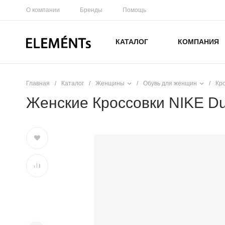
О компании
Бренды
Помощь
КАТАЛОГ
КОМПАНИЯ
Главная
/
Каталог
/
Женщины
/
Обувь для женщин
/
Кр
Женские Кроссовки NIKE Du