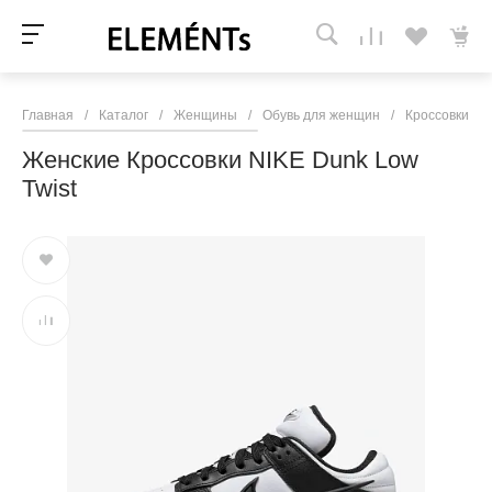
Главная
/
Каталог
/
Женщины
/
Обувь для женщин
/
Кроссовки и 
Женские Кроссовки NIKE Dunk Low
Twist