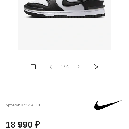
1
/
6
Артикул:
DZ2794-001
18 990 ₽