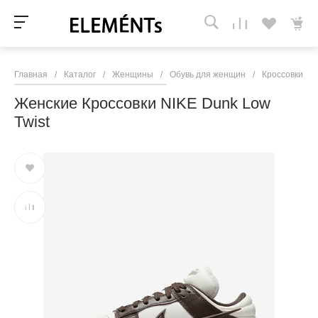
Главная
/
Каталог
/
Женщины
/
Обувь для женщин
/
Кроссовки и 
Женские Кроссовки NIKE Dunk Low
Twist