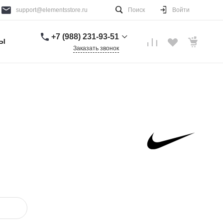
support@elementsstore.ru
Поиск
Войти
+7 (988) 231-93-51
ТЫ
Заказать звонок
+7 (988) 231-93-51
г. Санкт-Петербург
Пн-Вс: 9:00-20:00
support@elementsstore.ru