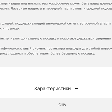
мортизации под ногами, тем комфортнее может быть ваша тренир
земли. Лазерные надрезы в передней части стопы и средней подош
ышащей, поддерживающей инженерной сетки с встроенной эластичн
х и прыжках.
беспечивают динамичную посадку и помогают держаться уверенно 
офункциональный рисунок протектора подходит для любой поверх
ержку лодыжки и обеспечивает более бесшовную посадку.
Характеристики
США