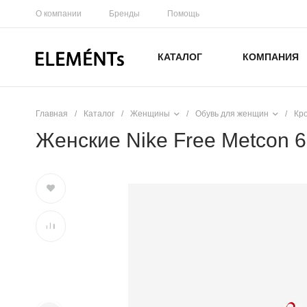
О компании
Бренды
Помощь
КАТАЛОГ
КОМПАНИЯ
Главная
/
Каталог
/
Женщины
/
Обувь для женщин
/
Кр
Женские Nike Free Metcon 6