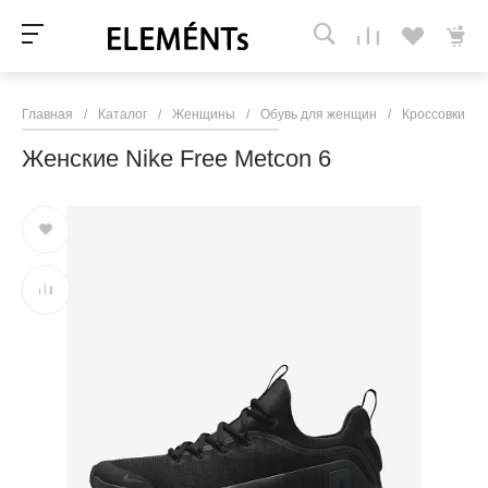
Главная
/
Каталог
/
Женщины
/
Обувь для женщин
/
Кроссовки и 
Женские Nike Free Metcon 6