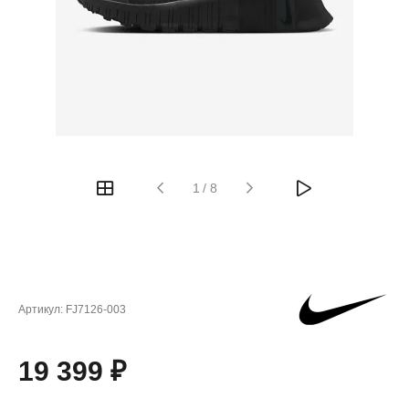
1
/
8
Артикул:
FJ7126-003
19 399 ₽