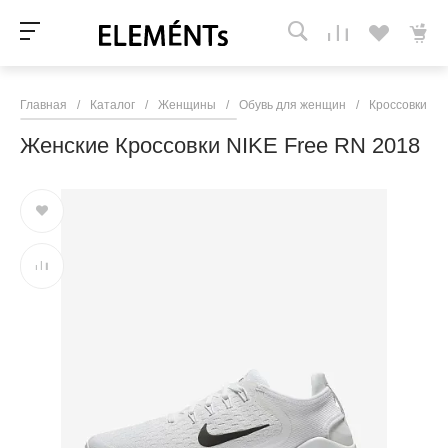
Главная
/
Каталог
/
Женщины
/
Обувь для женщин
/
Кроссовки и 
Женские Кроссовки NIKE Free RN 2018