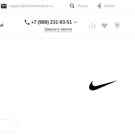
support@elementsstore.ru
Поиск
Войти
+7 (988) 231-93-51
ТЫ
Заказать звонок
+7 (988) 231-93-51
г. Санкт-Петербург
Пн-Вс: 9:00-20:00
support@elementsstore.ru