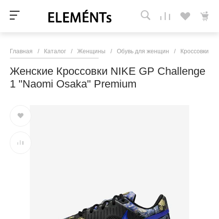
Главная
/
Каталог
/
Женщины
/
Обувь для женщин
/
Кроссовки и 
Женские Кроссовки NIKE GP Challenge
1 "Naomi Osaka" Premium