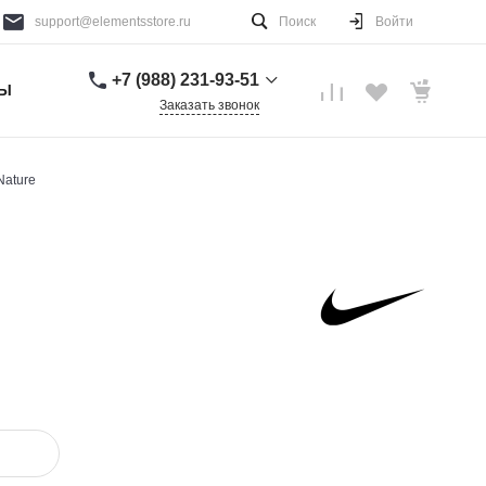
support@elementsstore.ru
Поиск
Войти
+7 (988) 231-93-51
ТЫ
Заказать звонок
+7 (988) 231-93-51
г. Санкт-Петербург
Nature
Пн-Вс: 9:00-20:00
support@elementsstore.ru