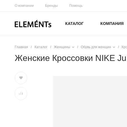
О компании
Бренды
Помощь
КАТАЛОГ
КОМПАНИЯ
Главная
/
Каталог
/
Женщины
/
Обувь для женщин
/
Кр
Женские Кроссовки NIKE Juni