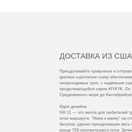
ДОСТАВКА ИЗ США
Преодолевайте привычное и отправля
крепкое сцепление снизу обеспечив
непроходимых троп, с надёжным сце
продолжающейся серии #IYKYK. Он п
Средиземного моря до Кантабрийско
Идея дизайна
GR 11 — это мечта для любителей т
этом маршруте. "Маяк к маяку" на с
бегунов, удачно преодолевших весь 
конце 750-километрового пути. Зелё