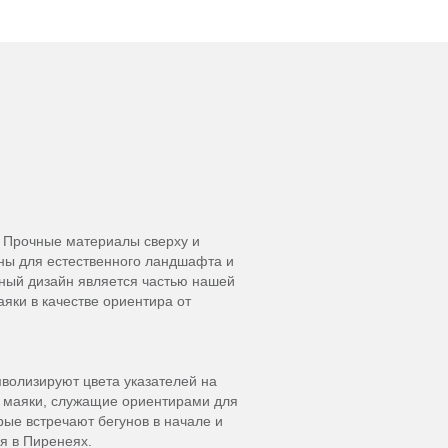
2. Прочные материалы сверху и
аны для естественного ландшафта и
ьный дизайн является частью нашей
ки в качестве ориентира от
волизируют цвета указателей на
й маяки, служащие ориентирами для
рые встречают бегунов в начале и
я в Пиренеях.