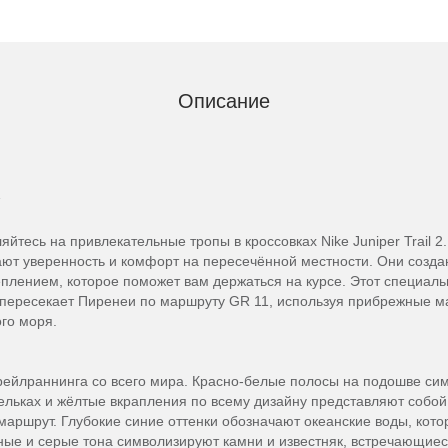
Описание
йтесь на привлекательные тропы в кроссовках Nike Juniper Trail 
ают уверенность и комфорт на пересечённой местности. Они созд
плением, которое поможет вам держаться на курсе. Этот специал
ересекает Пиренеи по маршруту GR 11, используя прибрежные мая
го моря.
рейлраннинга со всего мира. Красно-белые полосы на подошве сим
тельках и жёлтые вкрапления по всему дизайну представляют собо
маршрут. Глубокие синие оттенки обозначают океанские воды, кото
ные и серые тона символизируют камни и известняк, встречающиес