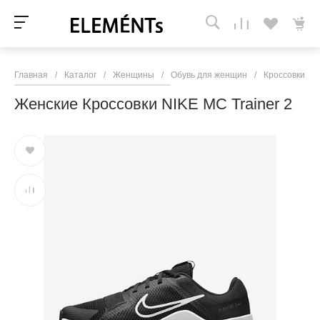
Главная
/
Каталог
/
Женщины
/
Обувь для женщин
/
Кроссовки и 
Женские Кроссовки NIKE MC Trainer 2