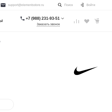
support@elementsstore.ru
Поиск
Войти
+7 (988) 231-93-51
ТЫ
Заказать звонок
+7 (988) 231-93-51
г. Санкт-Петербург
e
Пн-Вс: 9:00-20:00
support@elementsstore.ru