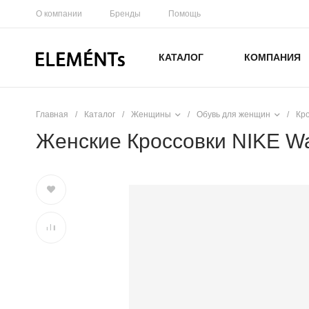
О компании
Бренды
Помощь
КАТАЛОГ
КОМПАНИЯ
Главная
/
Каталог
/
Женщины
/
Обувь для женщин
/
Кр
Женские Кроссовки NIKE Waf