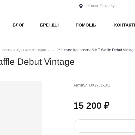
г. Санкт-Петербург
БЛОГ
БРЕНДЫ
ПОМОЩЬ
КОНТАК
оссовки и кеды для женщин
/
Женские Кроссовки NIKE Waffle Debut Vintag
fle Debut Vintage
Артикул:
DX2931-101
15 200 ₽