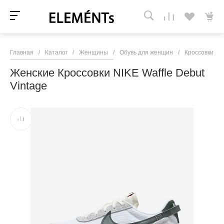
Главная
/
Каталог
/
Женщины
/
Обувь для женщин
/
Кроссовки и 
Женские Кроссовки NIKE Waffle Debut
Vintage