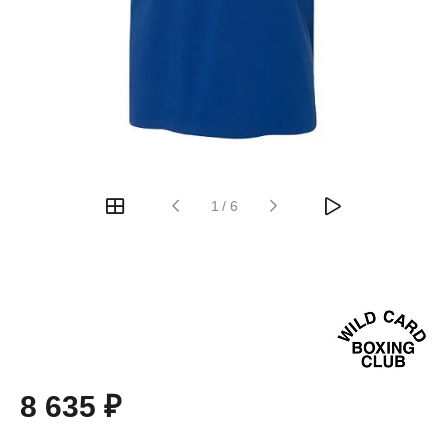
1
/
6
8 635 ₽