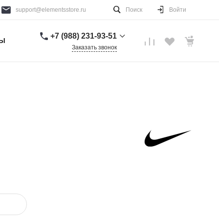
support@elementsstore.ru
Поиск
Войти
+7 (988) 231-93-51
ТЫ
Заказать звонок
+7 (988) 231-93-51
г. Санкт-Петербург
Пн-Вс: 9:00-20:00
support@elementsstore.ru