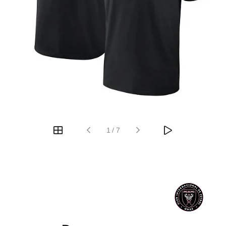
1
/
7