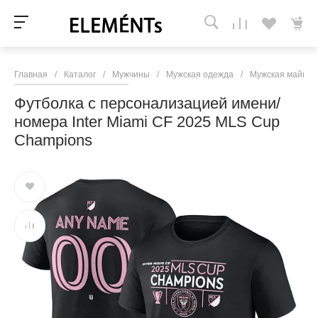
Главная
/
Каталог
/
Мужчины
/
Мужская одежда
/
Мужская майки, 
Футболка c персонализацией имени/
номера Inter Miami CF 2025 MLS Cup
Champions