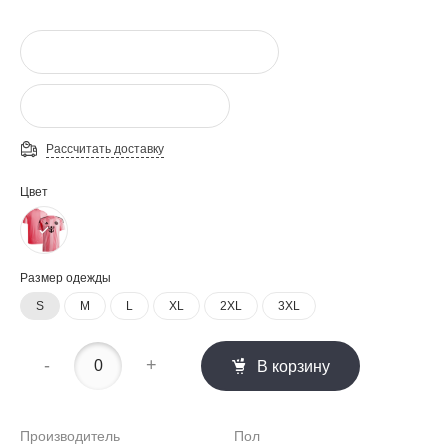
Рассчитать доставку
Цвет
Размер одежды
S
M
L
XL
2XL
3XL
-
+
В корзину
Производитель
Пол