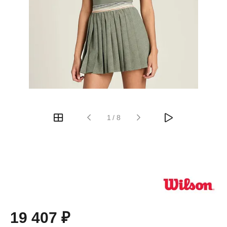
1
/
8
19 407 ₽