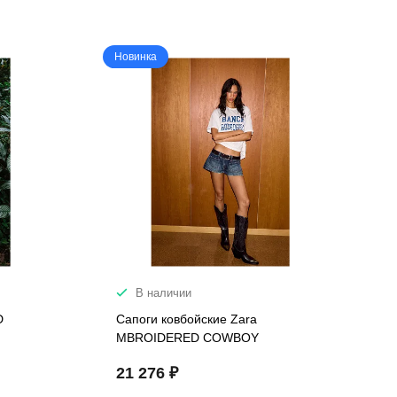
Новинка
В наличии
D
Сапоги ковбойские Zara
MBROIDERED COWBOY
21 276 ₽