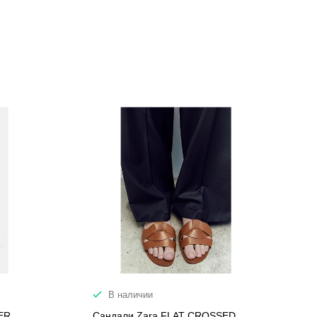
В наличии
ER
Сандали Zara FLAT CROSSED