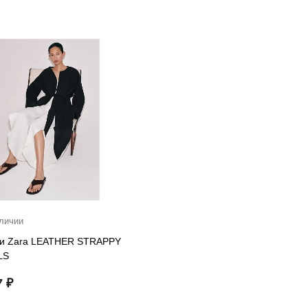
личии
и Zara LEATHER STRAPPY
LS
7 ₽