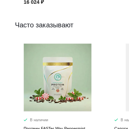
16 024 ₽
Часто заказывают
В наличии
В на
Протеин FASTer Way Peppermint
Сапоги