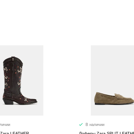
личии
В наличии
 Zara LEATHER
Лоферы Zara SPLIT LEATH