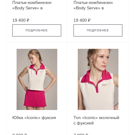
Платье-комбинезон
Платье-комбинезон
«Body Serve» в
«Body Serve» в
бордовом цвете
графитово-синем цвете
19 400 ₽
19 400 ₽
ПОДРОБНЕЕ
ПОДРОБНЕЕ
Юбка «Iconic» фуксия
Топ «Iconic» молочный
с фуксией