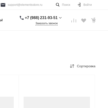
support@elementsstore.ru
Поиск
Войти
+7 (988) 231-93-51
ТЫ
Заказать звонок
+7 (988) 231-93-51
г. Санкт-Петербург
Пн-Вс: 9:00-20:00
support@elementsstore.ru
Сортировка