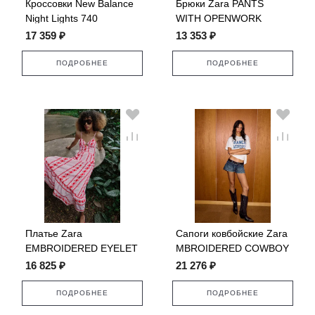
Кроссовки New Balance
Брюки Zara PANTS
Night Lights 740
WITH OPENWORK
EMBROIDERY
17 359 ₽
13 353 ₽
ПОДРОБНЕЕ
ПОДРОБНЕЕ
Платье Zara
Сапоги ковбойские Zara
EMBROIDERED EYELET
MBROIDERED COWBOY
MIDI
16 825 ₽
21 276 ₽
ПОДРОБНЕЕ
ПОДРОБНЕЕ