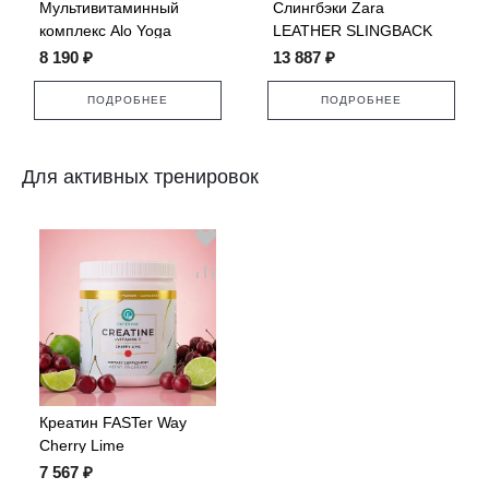
Мультивитаминный
Слингбэки Zara
комплекс Alo Yoga
LEATHER SLINGBACK
Superfood
FLATS
8 190 ₽
13 887 ₽
ПОДРОБНЕЕ
ПОДРОБНЕЕ
Для активных тренировок
Креатин FASTer Way
Cherry Lime
7 567 ₽