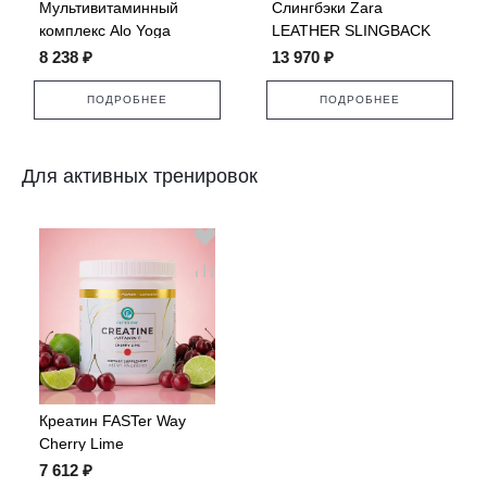
Мультивитаминный
Слингбэки Zara
комплекс Alo Yoga
LEATHER SLINGBACK
Superfood
FLATS
8 238 ₽
13 970 ₽
ПОДРОБНЕЕ
ПОДРОБНЕЕ
Для активных тренировок
Креатин FASTer Way
Cherry Lime
7 612 ₽