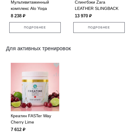
Мультивитаминный
Слингбэки Zara
комплекс Alo Yoga
LEATHER SLINGBACK
Superfood
FLATS
8 238 ₽
13 970 ₽
ПОДРОБНЕЕ
ПОДРОБНЕЕ
Для активных тренировок
Креатин FASTer Way
Cherry Lime
7 612 ₽