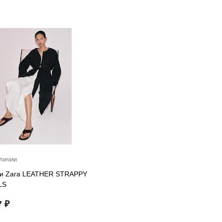
личии
и Zara LEATHER STRAPPY
LS
7 ₽