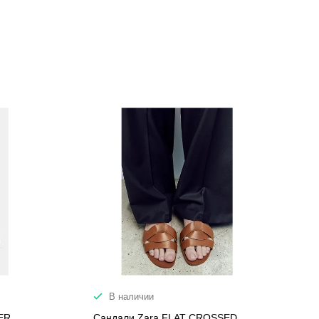
В наличии
ER
Сандали Zara FLAT CROSSED