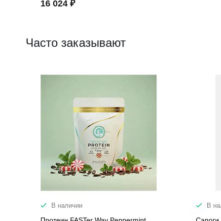
16 024 ₽
Часто заказывают
В наличии
В на
Протеин FASTer Way Peppermint
Сапоги