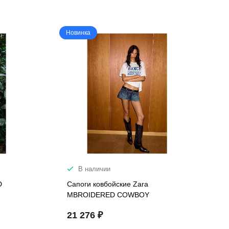
Новинка
В наличии
D
Сапоги ковбойские Zara
MBROIDERED COWBOY
21 276 ₽