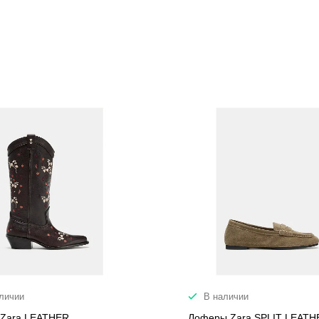
личии
В наличии
 Zara LEATHER
Лоферы Zara SPLIT LEATH