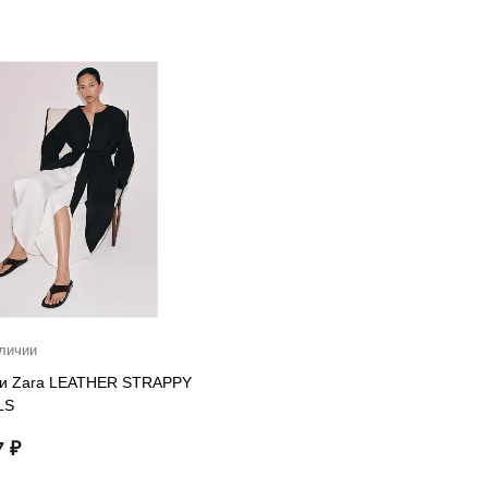
личии
и Zara LEATHER STRAPPY
LS
7 ₽