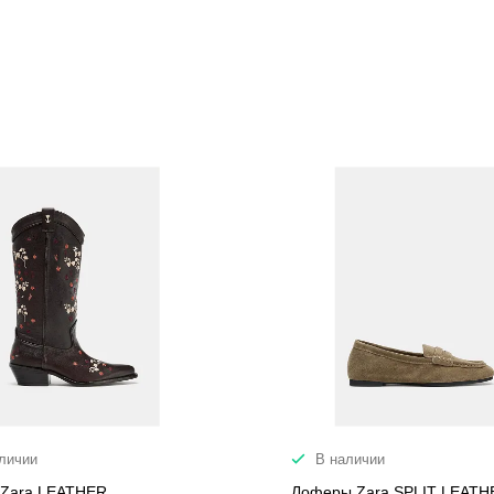
личии
В наличии
 Zara LEATHER
Лоферы Zara SPLIT LEATH