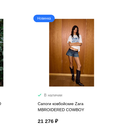
Новинка
В наличии
D
Сапоги ковбойские Zara
MBROIDERED COWBOY
21 276 ₽