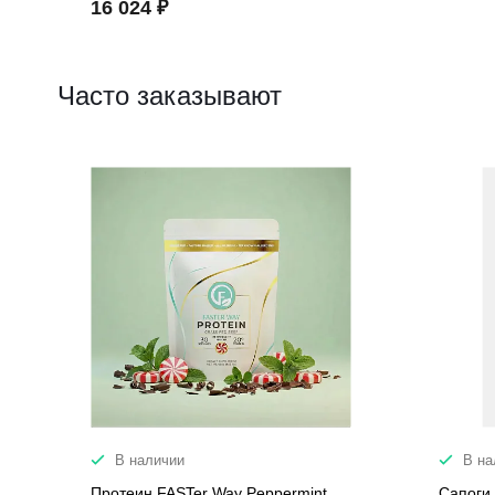
16 024 ₽
Часто заказывают
В наличии
В на
Протеин FASTer Way Peppermint
Сапоги