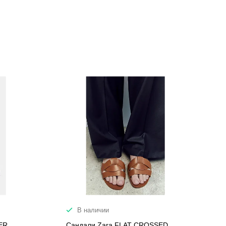
В наличии
ER
Сандали Zara FLAT CROSSED