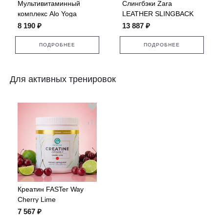
Мультивитаминный
Слингбэки Zara
комплекс Alo Yoga
LEATHER SLINGBACK
Superfood
FLATS
8 190 ₽
13 887 ₽
ПОДРОБНЕЕ
ПОДРОБНЕЕ
Для активных тренировок
Креатин FASTer Way
Cherry Lime
7 567 ₽