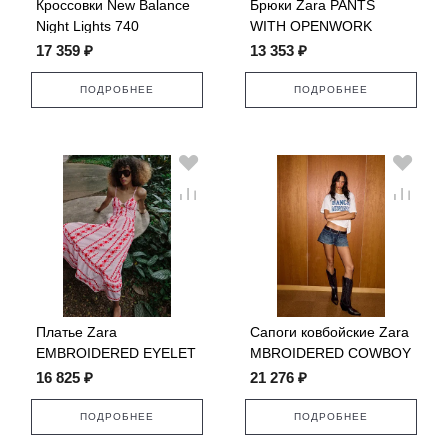
Кроссовки New Balance
Брюки Zara PANTS
Night Lights 740
WITH OPENWORK
EMBROIDERY
17 359 ₽
13 353 ₽
ПОДРОБНЕЕ
ПОДРОБНЕЕ
Платье Zara
Сапоги ковбойские Zara
EMBROIDERED EYELET
MBROIDERED COWBOY
MIDI
16 825 ₽
21 276 ₽
ПОДРОБНЕЕ
ПОДРОБНЕЕ