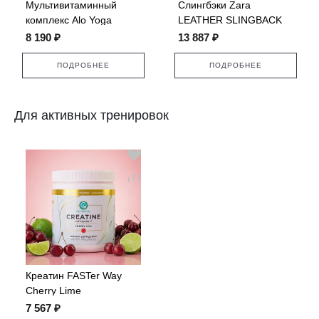
Мультивитаминный
Слингбэки Zara
комплекс Alo Yoga
LEATHER SLINGBACK
Superfood
FLATS
8 190 ₽
13 887 ₽
ПОДРОБНЕЕ
ПОДРОБНЕЕ
Для активных тренировок
Креатин FASTer Way
Cherry Lime
7 567 ₽