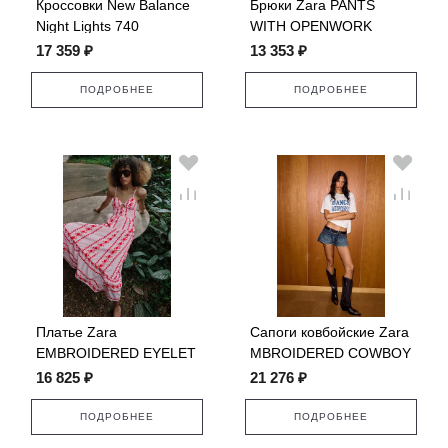
Кроссовки New Balance
Брюки Zara PANTS
Night Lights 740
WITH OPENWORK
EMBROIDERY
17 359 ₽
13 353 ₽
ПОДРОБНЕЕ
ПОДРОБНЕЕ
Платье Zara
Сапоги ковбойские Zara
EMBROIDERED EYELET
MBROIDERED COWBOY
MIDI
16 825 ₽
21 276 ₽
ПОДРОБНЕЕ
ПОДРОБНЕЕ