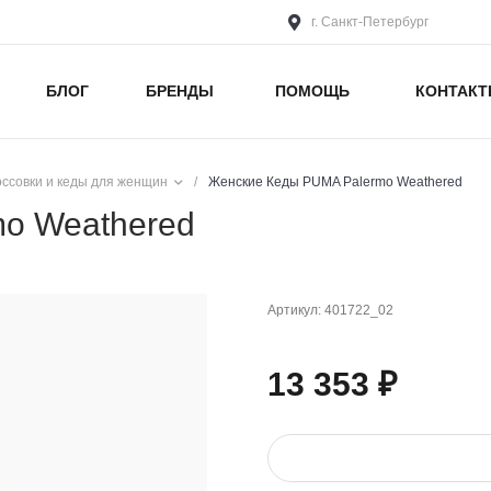
г. Санкт-Петербург
БЛОГ
БРЕНДЫ
ПОМОЩЬ
КОНТАК
оссовки и кеды для женщин
/
Женские Кеды PUMA Palermo Weathered
o Weathered
Артикул:
401722_02
13 353 ₽