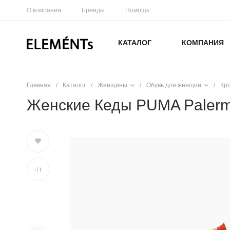
О компании
Бренды
Помощь
КАТАЛОГ
КОМПАНИЯ
Главная
/
Каталог
/
Женщины
/
Обувь для женщин
/
Кр
Женские Кеды PUMA Palerm