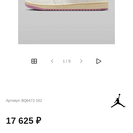
1
/
9
Артикул:
BQ6472-162
17 625 ₽