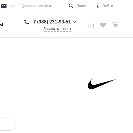
support@elementsstore.ru
Поиск
Войти
+7 (988) 231-93-51
ТЫ
Заказать звонок
+7 (988) 231-93-51
г. Санкт-Петербург
Пн-Вс: 9:00-20:00
support@elementsstore.ru