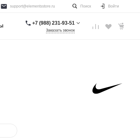
support@elementsstore.ru
Поиск
Войти
+7 (988) 231-93-51
ТЫ
Заказать звонок
+7 (988) 231-93-51
г. Санкт-Петербург
Пн-Вс: 9:00-20:00
support@elementsstore.ru