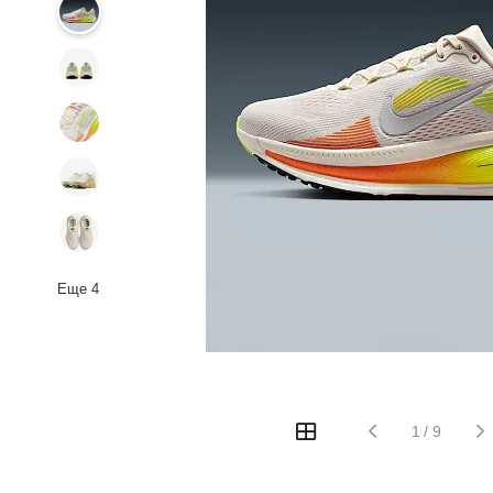
Еще
4
1
/
9