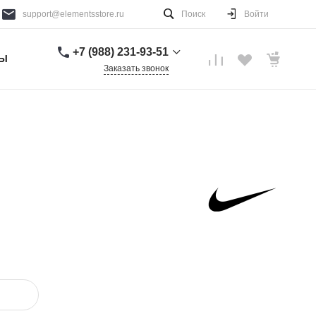
support@elementsstore.ru
Поиск
Войти
+7 (988) 231-93-51
ТЫ
Заказать звонок
+7 (988) 231-93-51
г. Санкт-Петербург
Пн-Вс: 9:00-20:00
support@elementsstore.ru