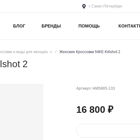
г. Санкт-Петербург
БЛОГ
БРЕНДЫ
ПОМОЩЬ
КОНТАК
оссовки и кеды для женщин
/
Женские Кроссовки NIKE Killshot 2
lshot 2
Артикул:
HM5885-133
16 800 ₽