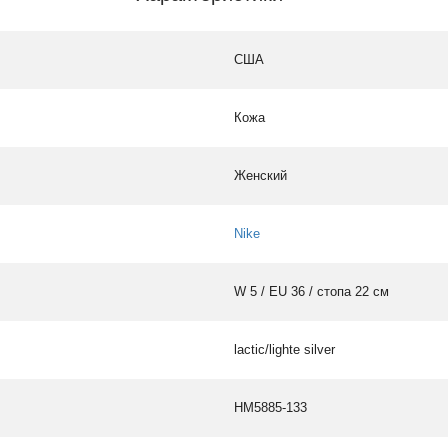
США
Кожа
Женский
Nike
W 5 / EU 36 / стопа 22 см
lactic/lighte silver
HM5885-133