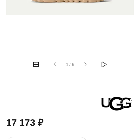
1
/
6
17 173 ₽