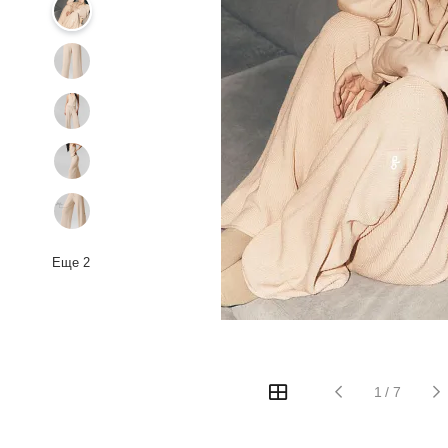
Еще
2
1
/
7