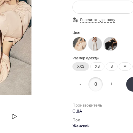
Рассчитать доставку
Цвет
Размер одежды
XXS
XS
S
M
-
+
Производитель
США
Пол
Женский