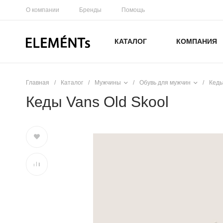
О компании
Бренды
Помощь
КАТАЛОГ
КОМПАНИЯ
Главная
/
Каталог
/
Мужчины
/
Обувь для мужчин
/
Кеды
Кеды Vans Old Skool