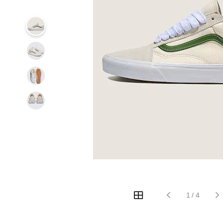
1
/
4